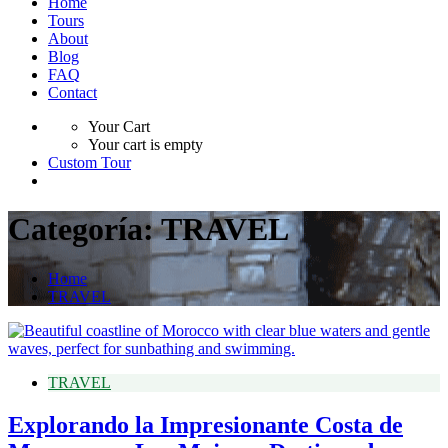
Home
Tours
About
Blog
FAQ
Contact
Your Cart
Your cart is empty
Custom Tour
Categoría:
TRAVEL
Home
TRAVEL
TRAVEL
Explorando la Impresionante Costa de