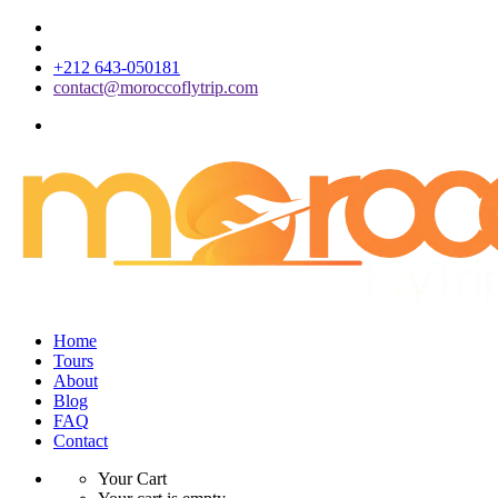
+212 643-050181
contact@moroccoflytrip.com
Home
Tours
About
Blog
FAQ
Contact
Your Cart